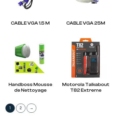
CABLE VGA 1.5 M
CABLE VGA 25M
Handboss Mousse
Motorola Talkabout
de Nettoyage
T82 Extreme
1
2
→