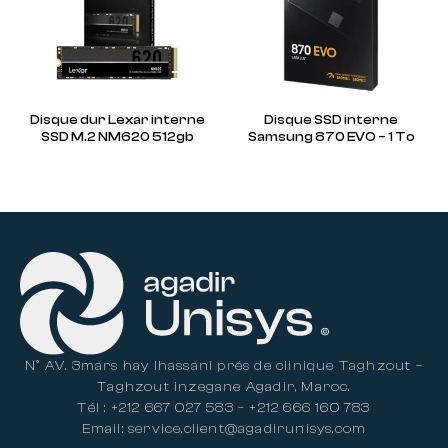
Disque dur Lexar interne
Disque SSD interne
SSD M.2 NM620 512gb
Samsung 870 EVO – 1 To
N° AV. 3mars hay lhassani prés de clinique Taghzout –
Taghzout inzegane Agadir, Maroc.
Tél : +212 667 027 583 – +212 666 160 783
Email: service.client@agadirunisys.com