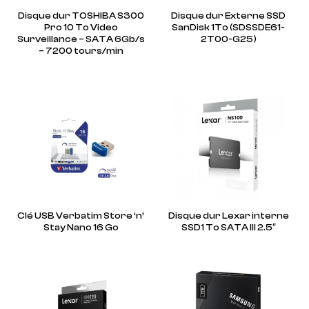
Disque dur TOSHIBA S300
Disque dur Externe SSD
Pro 10 To Video
SanDisk 1To (SDSSDE61-
Surveillance – SATA 6Gb/s
2T00-G25)
– 7200 tours/min
Clé USB Verbatim Store ‘n’
Disque dur Lexar interne
Stay Nano 16 Go
SSD1 To SATA III 2.5″