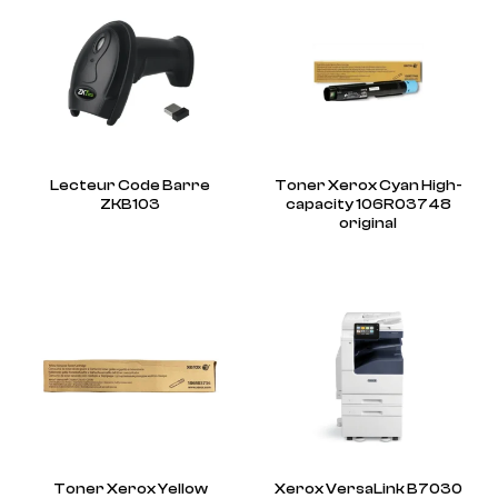
Lecteur Code Barre
Toner Xerox Cyan High-
ZKB103
capacity 106R03748
original
Toner Xerox Yellow
Xerox VersaLink B7030