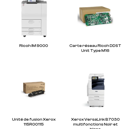
Ricoh IM 9000
Carte réseau Ricoh DDST
Unit Type M16
Unité de fusion Xerox
Xerox VersaLink B7030
115R00115
multifonctions Noir et