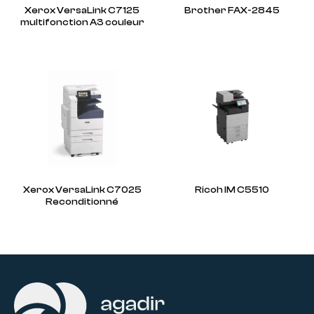
Xerox VersaLink C7125
Brother FAX-2845
multifonction A3 couleur
Xerox VersaLink C7025
Ricoh IM C5510
Reconditionné