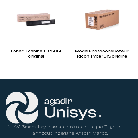
Toner Toshiba T-2505E
Model Photoconducteur
original
Ricoh Type 1515 origine
N° AV. 3mars hay lhassani prés de clinique Taghzout –
Taghzout inzegane Agadir, Maroc.