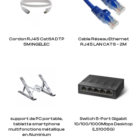
Cordon RJ45 Cat6A DTP
Cable Réseau Ethernet
5M INGELEC
RJ45 LAN CAT6 – 2M
support de PC portable,
Switch 5-Port Gigabit
tablette smartphone
10/100/1000Mbps Desktop
multifonctions métallique
(LS1005G)
en Aluminium