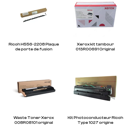
Ricoh H556-2208 Plaque
Xerox kit tambour
de porte de fusion
013R00691 Original
Waste Toner Xerox
Kit Photoconducteur Ricoh
008R08101 original
Type 1027 origine