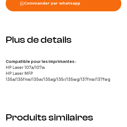
Commander par whatsapp
Plus de details
Compatible pour les imprimantes :
HP Laser 107a/107w
HP Laser MFP
135a/135fnw/135w/135ag/135г/135wg/137fnw/137fwg
Produits similaires