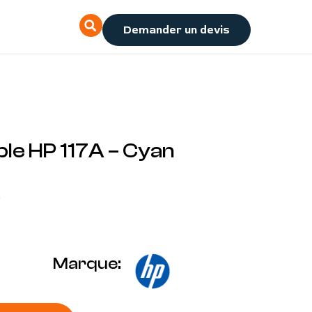
Demander un devis
le HP 117A – Cyan
e
Marque: