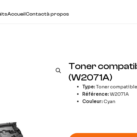
its
Accueil
Contact
à propos
Toner compatib
(W2071A)
Type:
Toner compatibl
Référence:
W2071A
Couleur:
Cyan