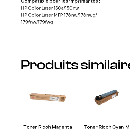
Compatible pour les imprimantes :
HP Color Laser 150a/150nw
HP Color Laser MFP 178nw/178nwg/
179fnw/179fwg
Produits similai
Toner Ricoh Magenta
Toner Ricoh Cyan IM