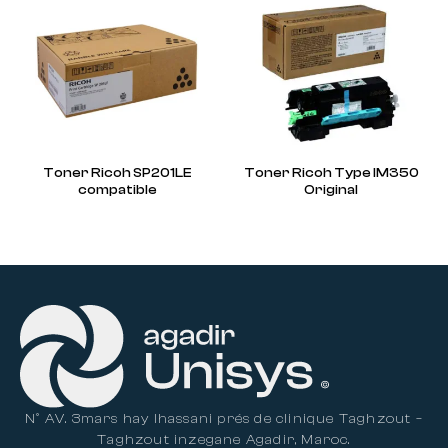
Toner Ricoh SP201LE
Toner Ricoh Type IM350
compatible
Original
N° AV. 3mars hay lhassani prés de clinique Taghzout –
Taghzout inzegane Agadir, Maroc.