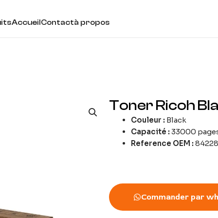
its
Accueil
Contact
à propos
Toner Ricoh Bla
Couleur :
Black
Capacité :
33000 page
Reference OEM :
84228
Commander par wh