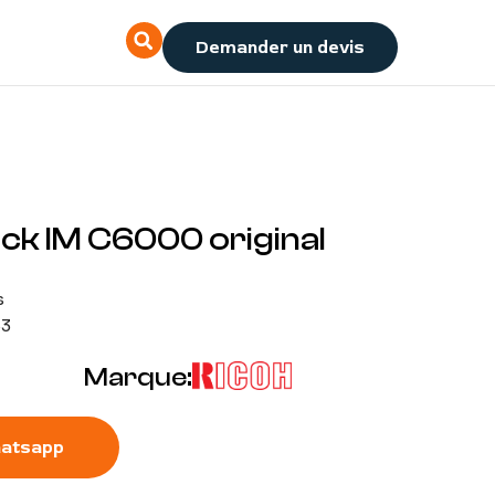
Demander un devis
ck IM C6000 original
s
3
Marque:
atsapp