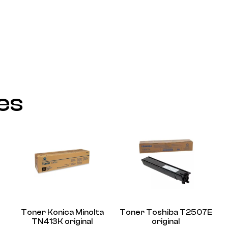
res
Toner Konica Minolta
Toner Toshiba T2507E
TN413K original
original