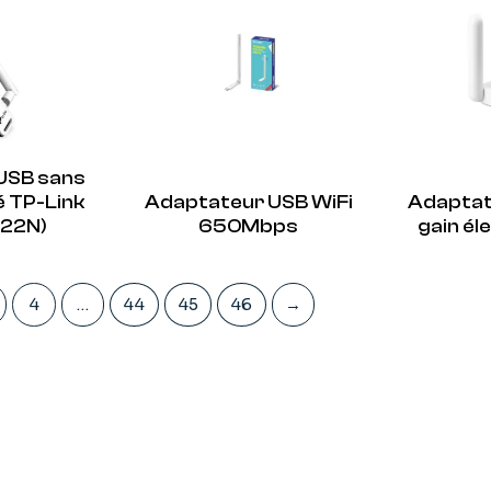
USB sans
vé TP-Link
Adaptateur USB WiFi
Adaptat
22N)
650Mbps
gain é
4
…
44
45
46
→