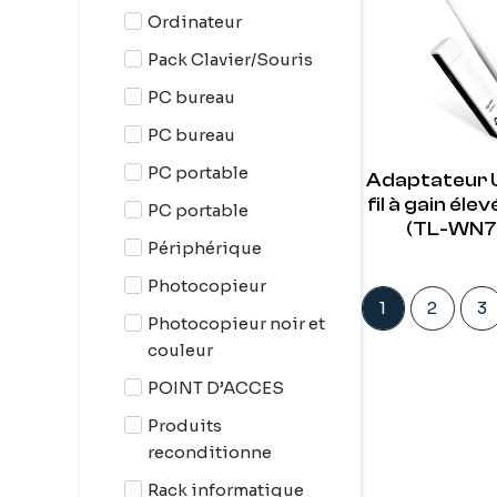
Ordinateur
Pack Clavier/Souris
PC bureau
PC bureau
PC portable
Adaptateur 
fil à gain éle
PC portable
(TL-WN7
Périphérique
Photocopieur
1
2
3
Photocopieur noir et
couleur
POINT D’ACCES
Produits
reconditionne
Rack informatique