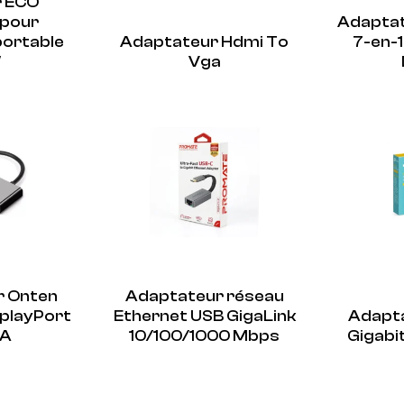
r ECO
 pour
Adaptat
portable
Adaptateur Hdmi To
7-en-1
″
Vga
r Onten
Adaptateur réseau
playPort
Ethernet USB GigaLink
Adapta
GA
10/100/1000 Mbps
Gigabi