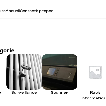
its
Accueil
Contact
à propos
gorie
&
Surveillance
Scanner
Rack
Informatiq