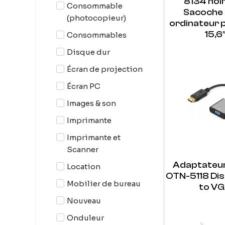
8134 noi
Consommable
Sacoche
(photocopieur)
ordinateur 
15,6
Consommables
Disque dur
Écran de projection
Écran PC
Images & son
Imprimante
Imprimante et
Scanner
Adaptateu
Location
OTN-5118 Dis
Mobilier de bureau
to V
Nouveau
Onduleur