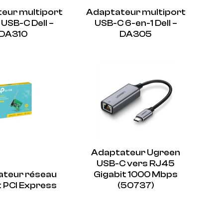
eur multiport
Adaptateur multiport
 USB-C Dell –
USB-C 6-en-1 Dell –
DA310
DA305
Adaptateur Ugreen
USB-C vers RJ45
teur réseau
Gigabit 1000 Mbps
t PCI Express
(50737)